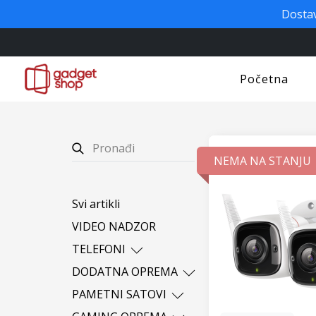
Dostav
Početna
NEMA NA STANJU
Svi artikli
VIDEO NADZOR
TELEFONI
Apple
DODATNA OPREMA
iPro
Bluetooth slušalice
PAMETNI SATOVI
Nokia
Power bank
Ostali brendovi