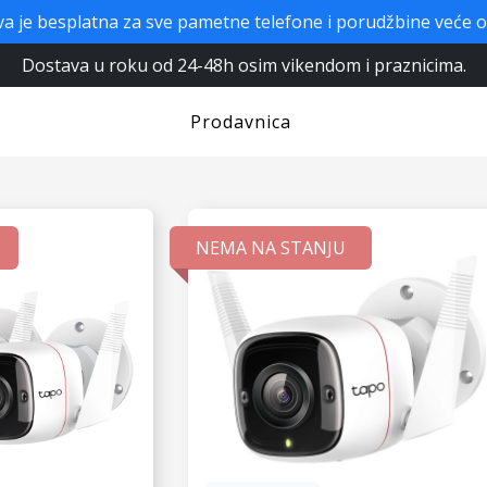
a je besplatna za sve pametne telefone i porudžbine veće 
Dostava u roku od 24-48h osim vikendom i praznicima.
Prodavnica
NEMA NA STANJU