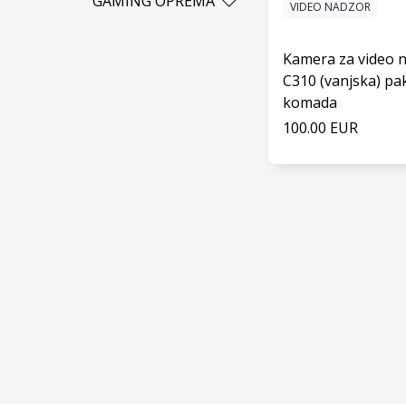
GAMING OPREMA
VIDEO NADZOR
Samsung
Punjači
Džojistik
Xiaomi
Miševi
Kamera za video 
C310 (vanjska) pa
Setovi
komada
100.00 EUR
VIDI