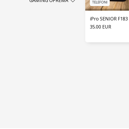
GAMING OPREMA
TELEFONI
Samsung
Punjači
Džojistik
Xiaomi
Miševi
iPro SENIOR F183
Setovi
35.00 EUR
VIDI