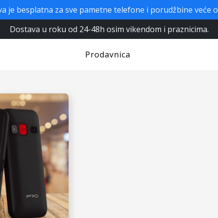
a je besplatna za sve pametne telefone i porudžbine veće 
Dostava u roku od 24-48h osim vikendom i praznicima.
Prodavnica