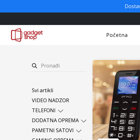
Dostav
Početna
Svi artikli
VIDEO NADZOR
TELEFONI
Apple
DODATNA OPREMA
iPro
Bluetooth slušalice
PAMETNI SATOVI
Nokia
Power bank
Ostali brendovi