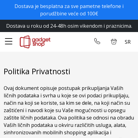
Dostava je besplatna za sve pametne telefone i
✕
porudžbine veće od 100€
Dostava u roku od 24-48h osim vikendom i praznicima.
Početna
Ulogujte se
SR
Prodavnica
Kontakt
Politika Privatnosti
Ovaj dokument opisuje postupak prikupljanja Vaših
ličnih podataka i svrha u koje se ovi podaci prikupljaju,
način na koji se koriste, sa kim se dele, na koji način su
zaštićeni i navodi koje su Vaše mogućnosti u opsegu
zaštite ličnih podataka. Ova politika se odnosi na obradu
Vaših ličnih podataka u okviru različitih usluga, alata,
sinhronizovanih mobilnih shopping aplikacija i