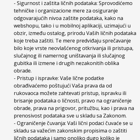
- Sigurnost i zaštita ličnih podataka: Sprovodićemo
tehničke i organizacione mere za osiguranje
odgovarajućih nivoa zaštite podataka, kako na
webshopu, tako i u mobilnoj aplikaciji, uzimajući u
obzir, između ostalog, prirodu Vaših ličnih podataka
koje treba zaštiti. Te mere predviđaju sprečavanje
bilo koje vrste neovlašćenog otkrivanja ili pristupa,
slučajnog ili namernog uništavanja ili slučajnog
gubitka ili izmene i drugih nezakonitih oblika
obrade.
- Pristup i ispravke: Vaše lične podatke
obrađivaćemo poštujući Vaša prava da od
rukovaoca možete zahtevati pristup, ispravku ili
brisanje podataka o ličnosti, pravo na ograničenje
obrade, prava na prigovor, pritužbu, kao i prava na
prenosivost podataka sve u skladu sa Zakonom.
- Ograničenje čuvanja: Vaši lični podaci čuvaće se u
skladu sa važećim zakonskim propisima o zaštiti
ličnih podataka i samo onoliko dugo koliko je