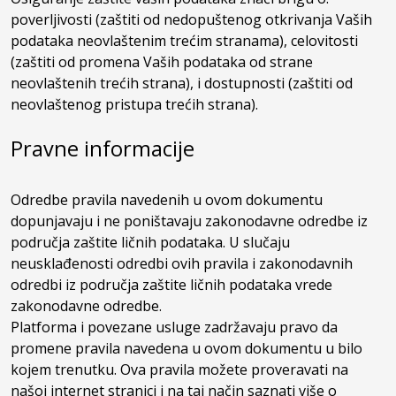
poverljivosti (zaštiti od nedopuštenog otkrivanja Vaših
podataka neovlaštenim trećim stranama), celovitosti
(zaštiti od promena Vaših podataka od strane
neovlaštenih trećih strana), i dostupnosti (zaštiti od
neovlaštenog pristupa trećih strana).
Pravne informacije
Odredbe pravila navedenih u ovom dokumentu
dopunjavaju i ne poništavaju zakonodavne odredbe iz
područja zaštite ličnih podataka. U slučaju
neusklađenosti odredbi ovih pravila i zakonodavnih
odredbi iz područja zaštite ličnih podataka vrede
zakonodavne odredbe.
Platforma i povezane usluge zadržavaju pravo da
promene pravila navedena u ovom dokumentu u bilo
kojem trenutku. Ova pravila možete proveravati na
našoj internet stranici i na taj način saznati više o