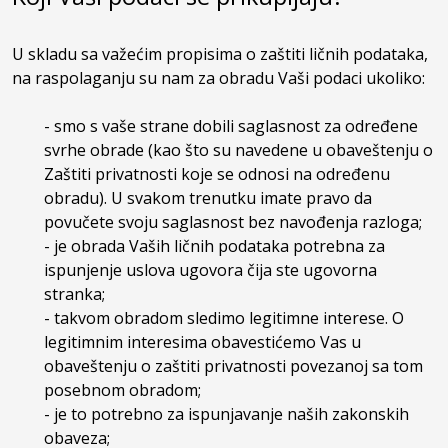
U skladu sa važećim propisima o zaštiti ličnih podataka,
na raspolaganju su nam za obradu Vaši podaci ukoliko:
- smo s vaše strane dobili saglasnost za određene
svrhe obrade (kao što su navedene u obaveštenju o
Zaštiti privatnosti koje se odnosi na određenu
obradu). U svakom trenutku imate pravo da
povučete svoju saglasnost bez navođenja razloga;
- je obrada Vaših ličnih podataka potrebna za
ispunjenje uslova ugovora čija ste ugovorna
stranka;
- takvom obradom sledimo legitimne interese. O
legitimnim interesima obavestićemo Vas u
obaveštenju o zaštiti privatnosti povezanoj sa tom
posebnom obradom;
- je to potrebno za ispunjavanje naših zakonskih
obaveza;