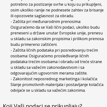
potrebno za postizanje svrhe u koju su prikupljeni,
osim ukoliko ranije ne podnesete zahtev za brisanje
ili opozovete saglasnost za obradu.
- Zaštita pri međunarodnim prenosima:
Osiguraćemo da se Vaši lični podaci, ukoliko budu
preneseni u države unutar Evropske unije, prenesu
u skladu sa zakonskim propisima i prilikom prenosa
budu primereno zaštićeni.
- Zaštita ličnih podataka pri posredovanju trećim
osobama: Osiguraćemo prosleđivanje ličnih
podataka trećim osobama i obradu od treće strane
u skladu sa važećim zakonodavstvom i sa
odgovarajućim ugovornim merama zaštite.
- Zakonitost neposrednog marketinga i kolačića:
Slanje promotivnih materijala i postavljanje kolačića
odvijaće se u skladu sa važećim zakonima.
Koji Vaši podaci se prikupljaju?