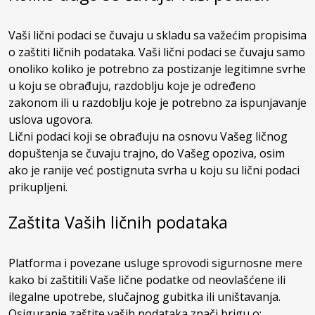
Vaši lični podaci se čuvaju u skladu sa važećim propisima
o zaštiti ličnih podataka. Vaši lični podaci se čuvaju samo
onoliko koliko je potrebno za postizanje legitimne svrhe
u koju se obrađuju, razdoblju koje je određeno
zakonom ili u razdoblju koje je potrebno za ispunjavanje
uslova ugovora.
Lični podaci koji se obrađuju na osnovu Vašeg ličnog
dopuštenja se čuvaju trajno, do Vašeg opoziva, osim
ako je ranije već postignuta svrha u koju su lični podaci
prikupljeni.
Zaštita Vaših ličnih podataka
Platforma i povezane usluge sprovodi sigurnosne mere
kako bi zaštitili Vaše lične podatke od neovlašćene ili
ilegalne upotrebe, slučajnog gubitka ili uništavanja.
Osiguranje zaštite vaših podataka znači brigu o: