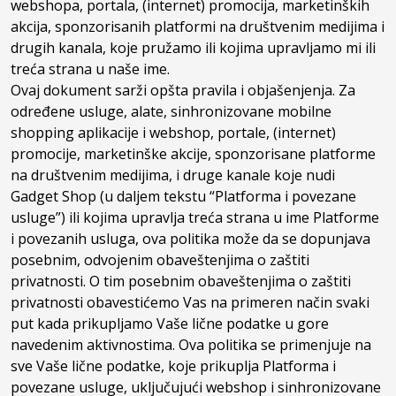
webshopa, portala, (internet) promocija, marketinških
akcija, sponzorisanih platformi na društvenim medijima i
drugih kanala, koje pružamo ili kojima upravljamo mi ili
treća strana u naše ime.
Ovaj dokument sarži opšta pravila i objašenjenja. Za
određene usluge, alate, sinhronizovane mobilne
shopping aplikacije i webshop, portale, (internet)
promocije, marketinške akcije, sponzorisane platforme
na društvenim medijima, i druge kanale koje nudi
Gadget Shop (u daljem tekstu “Platforma i povezane
usluge”) ili kojima upravlja treća strana u ime Platforme
i povezanih usluga, ova politika može da se dopunjava
posebnim, odvojenim obaveštenjima o zaštiti
privatnosti. O tim posebnim obaveštenjima o zaštiti
privatnosti obavestićemo Vas na primeren način svaki
put kada prikupljamo Vaše lične podatke u gore
navedenim aktivnostima. Ova politika se primenjuje na
sve Vaše lične podatke, koje prikuplja Platforma i
povezane usluge, uključujući webshop i sinhronizovane