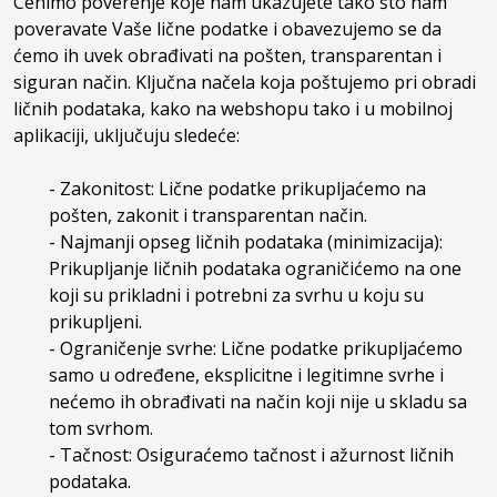
Cenimo poverenje koje nam ukazujete tako što nam
poveravate Vaše lične podatke i obavezujemo se da
ćemo ih uvek obrađivati na pošten, transparentan i
siguran način. Ključna načela koja poštujemo pri obradi
ličnih podataka, kako na webshopu tako i u mobilnoj
aplikaciji, uključuju sledeće:
- Zakonitost: Lične podatke prikupljaćemo na
pošten, zakonit i transparentan način.
- Najmanji opseg ličnih podataka (minimizacija):
Prikupljanje ličnih podataka ograničićemo na one
koji su prikladni i potrebni za svrhu u koju su
prikupljeni.
- Ograničenje svrhe: Lične podatke prikupljaćemo
samo u određene, eksplicitne i legitimne svrhe i
nećemo ih obrađivati na način koji nije u skladu sa
tom svrhom.
- Tačnost: Osiguraćemo tačnost i ažurnost ličnih
podataka.