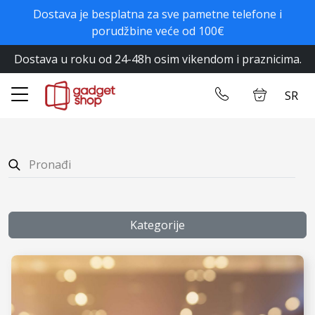
Dostava je besplatna za sve pametne telefone i
✕
porudžbine veće od 100€
Dostava u roku od 24-48h osim vikendom i praznicima.
Početna
Ulogujte se
SR
Prodavnica
Kontakt
Kategorije