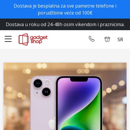
Dostava je besplatna za sve pametne telefone i
✕
porudžbine veće od 100€
Dostava u roku od 24-48h osim vikendom i praznicima.
Početna
Ulogujte se
SR
Prodavnica
Kontakt