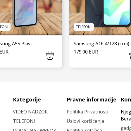
EFONI
TELEFONI
sung A55 Plavi
Samsung A16 4/128 (crni)
 EUR
179.00 EUR
VIDI JOŠ
VIDI JOŠ
Kategorije
Pravne informacije
Kon
VIDEO NADZOR
Politika Privatnosti
Njeg
Bera
TELEFONI
Uslovi korišćenja
gad
DODATNA OPREMA
Politika kolačića