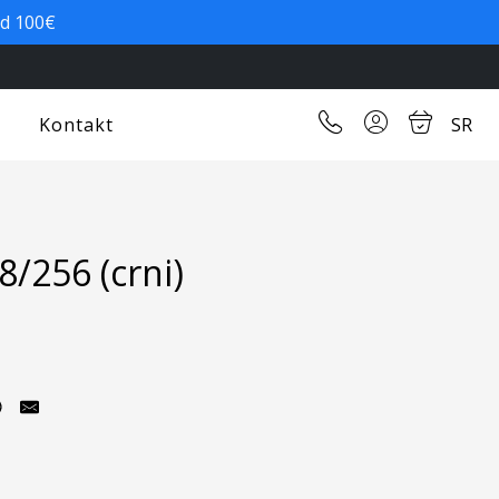
od 100€
Kontakt
SR
/256 (crni)